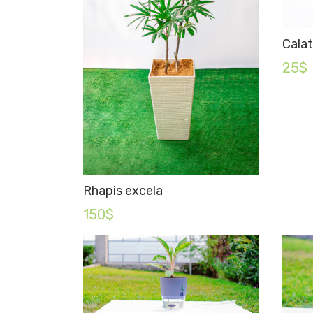
Cala
25$
Rhapis excela
150$