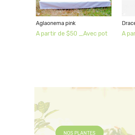
Aglaonema pink
Drac
A partir de $50 _Avec pot
A pa
NOS PLANTES