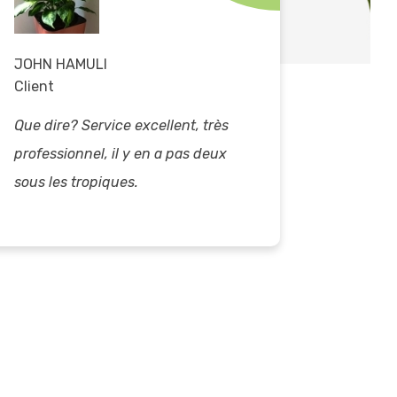
JOHN HAMULI
JEANNE
Client
Cliente
Que dire? Service excellent, très
Des fleu
professionnel, il y en a pas deux
dans l’
sous les tropiques.
besoin d